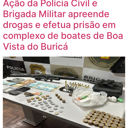
Ação da Polícia Civil e
Brigada Militar apreende
drogas e efetua prisão em
complexo de boates de Boa
Vista do Buricá