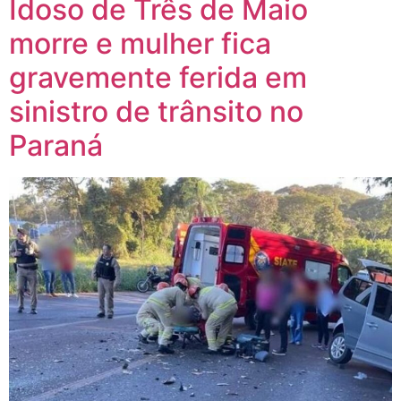
Idoso de Três de Maio
morre e mulher fica
gravemente ferida em
sinistro de trânsito no
Paraná