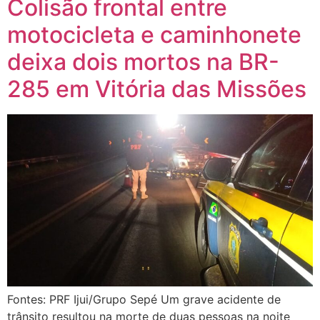
Colisão frontal entre
motocicleta e caminhonete
deixa dois mortos na BR-
285 em Vitória das Missões
Fontes: PRF Ijui/Grupo Sepé Um grave acidente de
trânsito resultou na morte de duas pessoas na noite