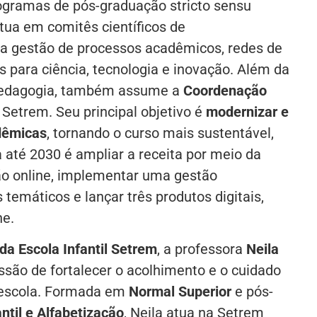
ogramas de pós-graduação stricto sensu
tua em comitês científicos de
a gestão de processos acadêmicos, redes de
as para ciência, tecnologia e inovação. Além da
Pedagogia, também assume a
Coordenação
Setrem. Seu principal objetivo é
modernizar e
dêmicas
, tornando o curso mais sustentável,
a até 2030 é ampliar a receita por meio da
ão online, implementar uma gestão
emáticos e lançar três produtos digitais,
ne.
da Escola Infantil Setrem
, a professora
Neila
ão de fortalecer o acolhimento e o cuidado
 escola. Formada em
Normal Superior
e pós-
ntil e Alfabetização
, Neila atua na Setrem