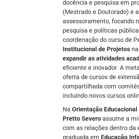
docência e pesquisa em pr
(Mestrado e Doutorado) e a
assessoramento, focando n
pesquisa e políticas públic
coordenação do curso de 
Institucional de Projetos
na 
expandir as atividades aca
eficiente e inovador. A met
oferta de cursos de extens
compartilhada com comitês t
incluindo novos cursos onli
Na
Orientação Educacional 
Pretto Severo
assume a miss
com as relações dentro da
graduada em
Educação Infa