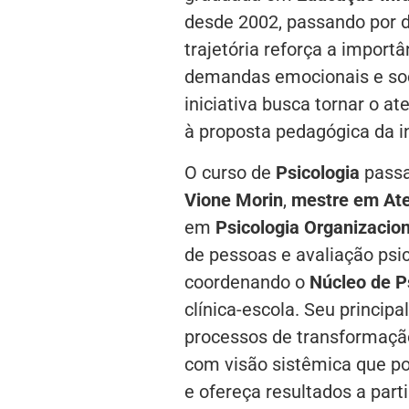
desde 2002, passando por d
trajetória reforça a import
demandas emocionais e soci
iniciativa busca tornar o 
à proposta pedagógica da in
O curso de
Psicologia
passa
Vione Morin
,
mestre em Ate
em
Psicologia Organizacion
de pessoas e avaliação psi
coordenando o
Núcleo de P
clínica-escola. Seu princip
processos de transformaçã
com visão sistêmica que pos
e ofereça resultados a part