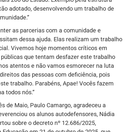
stão adotado, desenvolvendo um trabalho de
omunidade.”
anter as parcerias com a comunidade e
ssitam dessa ajuda. Elas realizam um trabalho
cial. Vivemos hoje momentos críticos em
 públicas que tentam desfazer este trabalho
mos atentos e não vamos esmorecer na luta
direitos das pessoas com deficiência, pois
ste trabalho. Parabéns, Apae! Vocês fazem
a todos nós.”
ês de Maio, Paulo Camargo, agradeceu a
everenciou os alunos autodefensores, Nádia
ertou sobre o decreto nº 12.686/2025,
da Educação em 21 de outubro de 2025, que