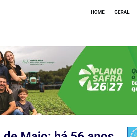
HOME
GERAL
 de Maio: há 56 anos