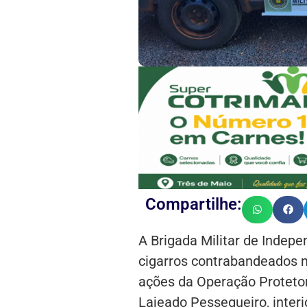
Compartilhe:
A Brigada Militar de Indep
cigarros contrabandeados na
ações da Operação Protetor 
Lajeado Pessegueiro, interi