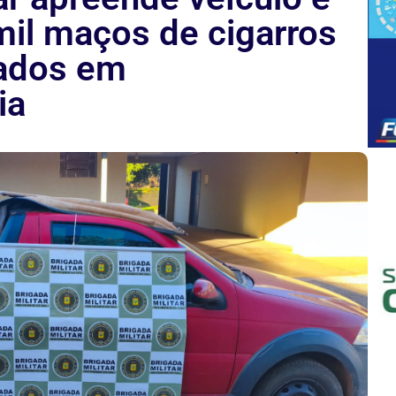
mil maços de cigarros
ados em
ia