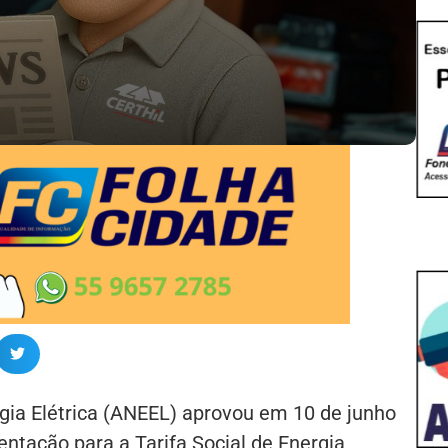
gia Elétrica (ANEEL) aprovou em 10 de junho
tação para a Tarifa Social de Energia