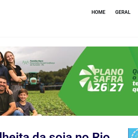
HOME
GERAL
heita da soja no Rio