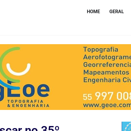
HOME
GERAL
scar no 35º