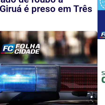
Giruá é preso em Três
1