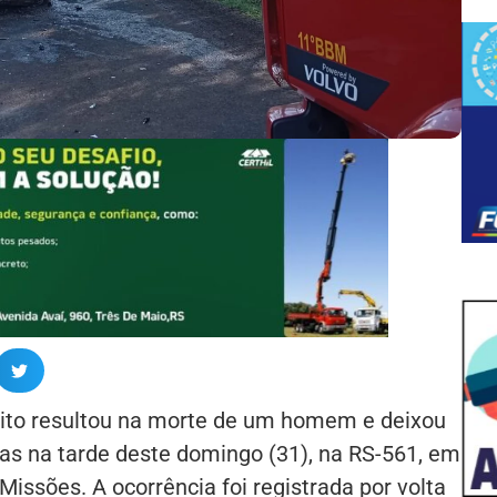
sito resultou na morte de um homem e deixou
das na tarde deste domingo (31), na RS-561, em
Missões. A ocorrência foi registrada por volta