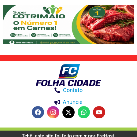
Contato
Anuncie
Tchê, este site foi feito com ♥️ por EreHost.