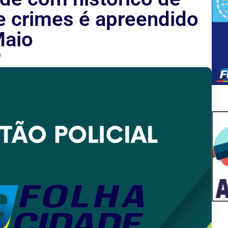
 crimes é apreendido
Maio
9