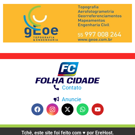
Contato
Anuncie
Tchê, este site foi feito com ♥️ por EreHost.