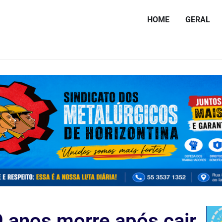
HOME
GERAL
 anos morre após cair