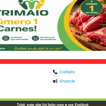
Contato
Anuncie
Tchê, este site foi feito com ♥️ por EreHost.