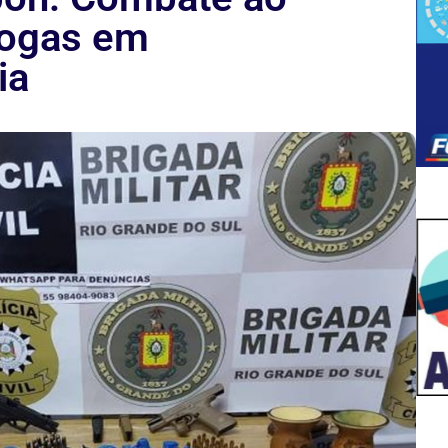
rogas em
ia