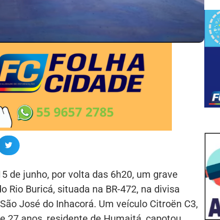
 de junho, por volta das 6h20, um grave
o Rio Buricá, situada na BR-472, na divisa
 São José do Inhacorá. Um veículo Citroën C3,
 27 anos, residente de Humaitá, capotou