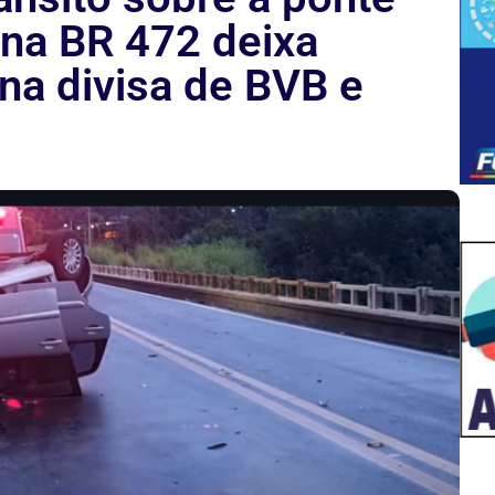
 na BR 472 deixa
 na divisa de BVB e