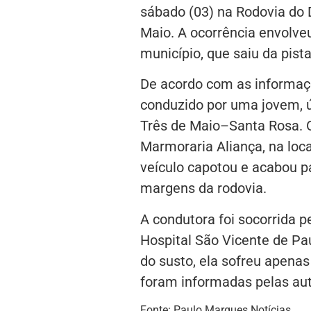
sábado (03) na Rodovia do 
Maio. A ocorrência envolve
município, que saiu da pist
De acordo com as informaçõ
conduzido por uma jovem, ú
Três de Maio–Santa Rosa. 
Marmoraria Aliança, na local
veículo capotou e acabou p
margens da rodovia.
A condutora foi socorrida 
Hospital São Vicente de Pa
do susto, ela sofreu apenas
foram informadas pelas aut
Fonte: Paulo Marques Notícias