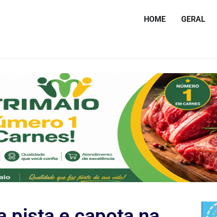
HOME
GERAL
a pista e capota na