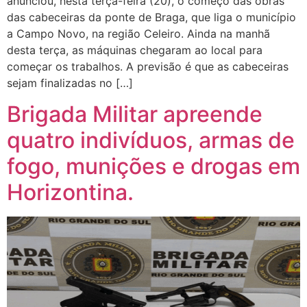
anunciou, nesta terça-feira (20), o começo das obras
das cabeceiras da ponte de Braga, que liga o município
a Campo Novo, na região Celeiro. Ainda na manhã
desta terça, as máquinas chegaram ao local para
começar os trabalhos. A previsão é que as cabeceiras
sejam finalizadas no […]
Brigada Militar apreende
quatro indivíduos, armas de
fogo, munições e drogas em
Horizontina.