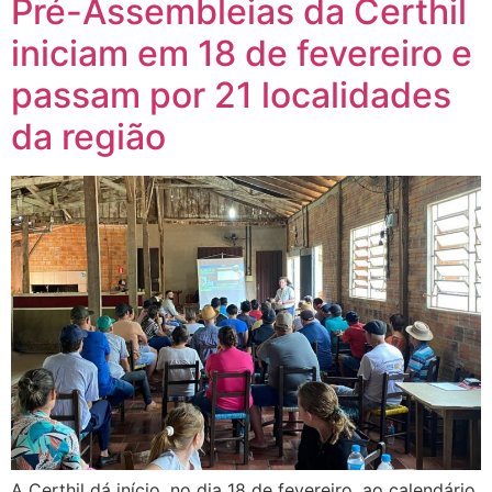
Pré-Assembleias da Certhil
iniciam em 18 de fevereiro e
passam por 21 localidades
da região
A Certhil dá início, no dia 18 de fevereiro, ao calendário