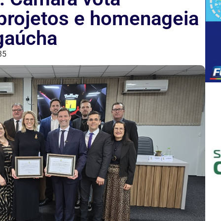
projetos e homenageia
gaúcha
35