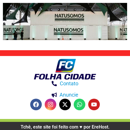
Contato
Anuncie
Tchê, este site foi feito com ♥️ por EreHost.